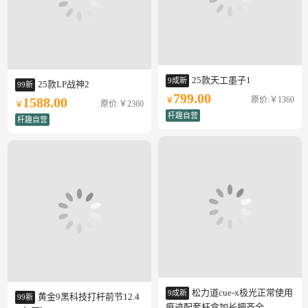
25款天工墨子1
9成新
25款LP战神2
99新
799.00
原价:￥1360
1588.00
￥
原价:￥2360
￥
杆趣自营
杆趣自营
松力道cue-x极光正常使用
9成新
黄金9黑科技打杆前节12.4
99新
痕迹配套杆盒加长把齐全