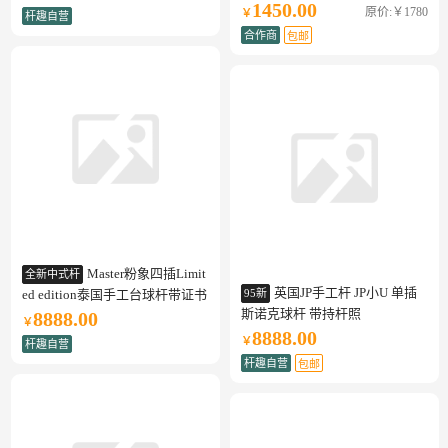
1450.00
原价:￥1780
￥
杆趣自营
合作商
包邮
Master粉象四插Limit
全新中式杆
英国JP手工杆 JP小U 单插
ed edition泰国手工台球杆带证书
95新
斯诺克球杆 带持杆照
8888.00
￥
8888.00
￥
杆趣自营
杆趣自营
包邮