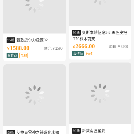
奥斯本兹征途5-2 黑色皮把
99新
 T70枫木前支
新款皮尔力极速02
95新
2666.00
原价:￥3700
1588.00
￥
原价:￥2590
￥
合作商
包邮
合作商
包邮
新款南匠星菱
99新
艾拉克雷神之锤碳化木短
99新