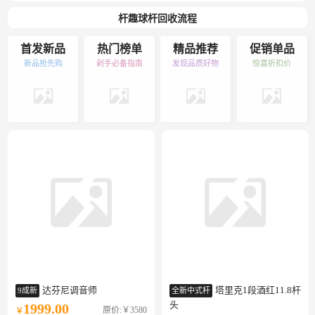
杆趣球杆回收流程
首发新品
热门榜单
精品推荐
促销单品
新品抢先购
剁手必备指南
发现品质好物
惊喜折扣价
达芬尼调音师
塔里克1段酒红11.8杆
9成新
全新中式杆
头
1999.00
原价:￥3580
￥